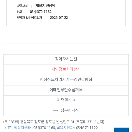
담당자
재정지원담당
담당부서
정보
054)370-1182
전화
2026-07-22
담당자 업데이트일자
오늘
찾아오시는길
의 방
문자 :
개인정보처리방침
5,437
영상정보처리기기 운영관리방침
전체 :
15,101,783
이메일무단수집거부
저작권신고
누리집운영지침
(우 38335) 경상북도 청도군 청도읍 남성현로 31 (무등리 371-4번지)
TEL.행정지원과
: 054)370-1166,
교육지원과
: 054)370-1122