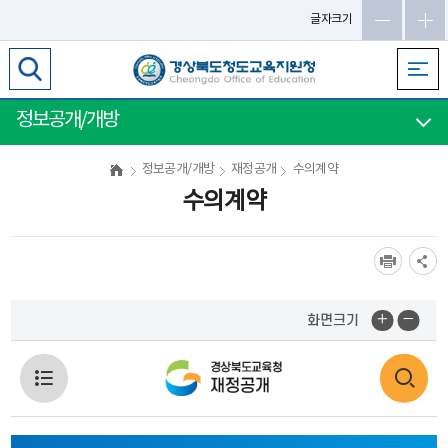
메
글자크기
인
메
뉴
바
정보공개/개방
로
가
정보공개/개방
재정공개
수의계약
기
수의계약