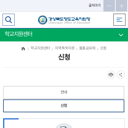
메
글자크기
인
메
뉴
바
학교지원센터
로
가
학교지원센터
지역특색지원
물품공유제
신청
기
신청
안내
신청