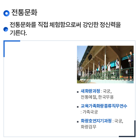
전통문화
전통문화를 직접 체험함으로써 강인한 정신력을
기른다.
새화랑과정
: 국궁,
전통예절, 한국무용
교육가족화랑풍류직무연수
: 가족국궁
화랑호연지기과정
: 국궁,
화랑검무