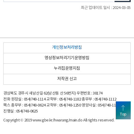
최근 업데이트 일시 : 2024-03-05
관
개인정보처리방침
내
영상정보처리기기운영방침
도/
누리집운영지침
학
직
시/
저작권 신고
교
속
도
누
경상북도 경주시 새남산길 62(남산동 산 56번지) 우편번호 : 38174
기
교
전화
원장실 : 054)748-1114 교학부 : 054)748-1182 총무부 : 054)748-1112
리
팩스
총무부 : 054)748-0624 교학부 : 054)748-1250 영양사실 : 054)748-1113
관/
육
진행실 : 054)748-0625
Top
집
교
Copyright © 2019 www.gbe.kr/hwarang/main.do All rights reserved.
청
육