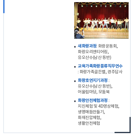
새화랑과정
: 화랑운동회,
화랑오리엔티어링,
유오산수(남산 등반)
교육가족화랑풍류직무연수
: 화랑가족골든벨, 경주답사
화랑호연지기과정
:
유오산수(남산 등반),
어울림마당, 모둠북
화랑안전체험과정
:
지진체험 및 4D영상체험,
생명매듭만들기,
화재진압체험,
생활안전체험