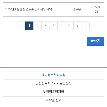
2022.01.
2022년 1월 원장 업무추진비 사용 내역
총무부
28
<
1
2
3
4
5
6
7
>
글쓰기
관
개인정보처리방침
내
영상정보처리기기운영방침
도/
누리집운영지침
학
직
시/
저작권 신고
교
속