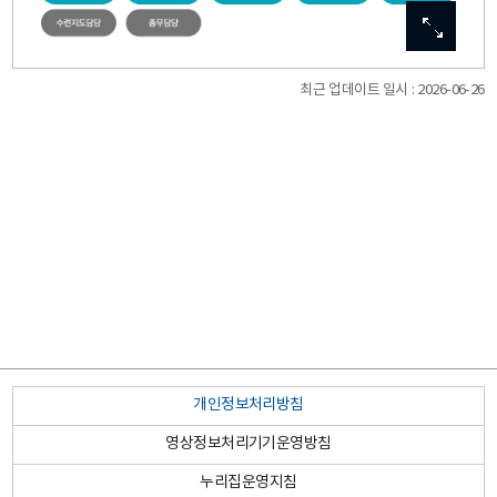
이미지
이미지
이미지
이미지
이미지
확대보기
확대보기
확대보기
확대보기
확대보기
최근 업데이트 일시 : 2026-06-26
관
개인정보처리방침
내
영상정보처리기기운영방침
도/
누리집운영지침
학