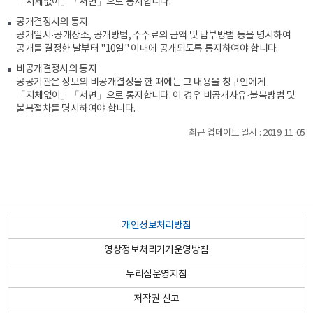
「지체없이」「서면」으로 통지합니다.
공개결정시의 통지
공개일시·공개장소, 공개방법, 수수료의 금액 및 납부방법 등을 명시하여
공개를 결정한 날부터 "10일" 이내에 공개되도록 통지하여야 합니다.
비공개결정시의 통지
공공기관은 정보의 비공개결정을 한 때에는 그 내용을 청구인에게
「지체없이」「서면」으로 통지합니다. 이 경우 비공개사유·불복방법 및
불복절차를 명시하여야 합니다.
최근 업데이트 일시 : 2019-11-05
관
개인정보처리방침
내
영상정보처리기기운영방침
도/
누리집운영지침
학
직
시/
저작권 신고
교
속