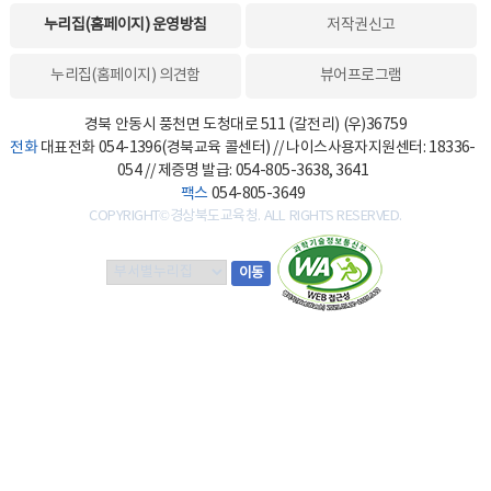
누리집(홈페이지) 운영방침
저작권신고
누리집(홈페이지) 의견함
뷰어프로그램
경북 안동시 풍천면 도청대로 511 (갈전리) (우)36759
전화
대표전화 054-1396(경북교육 콜센터) // 나이스사용자지원센터: 18336-
054 // 제증명 발급: 054-805-3638, 3641
팩스
054-805-3649
COPYRIGHT©경상북도교육청. ALL RIGHTS RESERVED.
부
이동
서
별
누
리
집