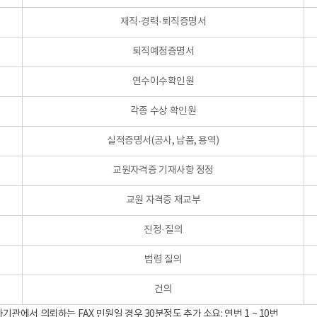
재직·경력·퇴직증명서
퇴직예정증명서
연수이수확인원
각종 수상 확인원
실적증명서(공사, 납품, 용역)
교원자격증 기재사항 정정
교원 자격증 재교부
진정·질의
법령 질의
건의
기관에서 의뢰하는 FAX 민원일 경우 30분정도 추가 소요: 연번 1 ~ 10번