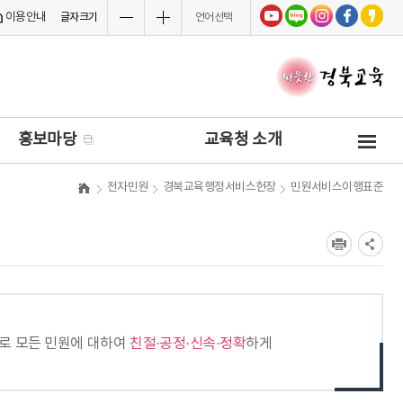
이용안내
글자크기
언어선택
사
홍보마당
교육청 소개
이
트
전자민원
경북교육행정서비스헌장
민원서비스이행표준
맵
로 모든 민원에 대하여
친절·공정·신속·정확
하게