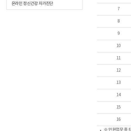
온라인 정신건강 자가진단
7
8
9
10
11
12
13
14
15
16
※ 민원업무 중 타