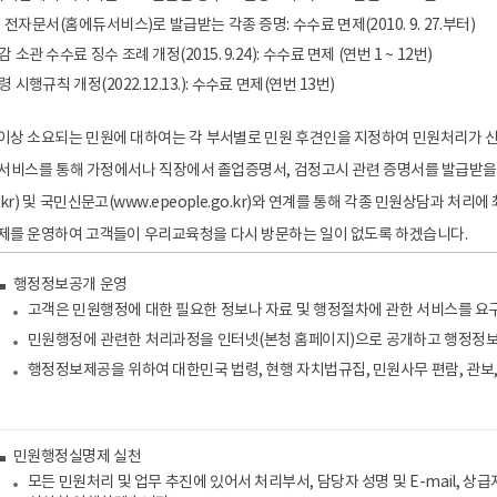
전자문서(홈에듀서비스)로 발급받는 각종 증명: 수수료 면제(2010. 9. 27.부터)
관 수수료 징수 조례 개정(2015. 9.24): 수수료 면제 (연번 1 ~ 12번)
시행규칙 개정(2022.12.13.): 수수료 면제(연번 13번)
이상 소요되는 민원에 대하여는 각 부서별로 민원 후견인을 지정하여 민원처리가 
 민원서비스를 통해 가정에서나 직장에서 졸업증명서, 검정고시 관련 증명서를 발급받을
v.kr) 및 국민신문고(www.epeople.go.kr)와 연계를 통해 각종 민원상담과 처리
제를 운영하여 고객들이 우리교육청을 다시 방문하는 일이 없도록 하겠습니다.
행정정보공개 운영
고객은 민원행정에 대한 필요한 정보나 자료 및 행정절차에 관한 서비스를 요구
민원행정에 관련한 처리과정을 인터넷(본청 홈페이지)으로 공개하고 행정정
행정정보제공을 위하여 대한민국 법령, 현행 자치법규집, 민원사무 편람, 관보
민원행정실명제 실천
모든 민원처리 및 업무 추진에 있어서 처리부서, 담당자 성명 및 E-mail, 상