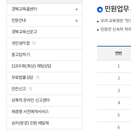
민원업무 
경북교육콜센터
민원안내
우리 교육청은 "민
민원은 신속히 처리
경북교육신문고
국민생각함
연번
묻고답하기
110수화(화상)·채팅상담
1
무료법률상담
2
안전신고
3
성폭력 온라인 신고센터
4
제증명 사전예약서비스
5
승차(방문) 민원 배달제
6