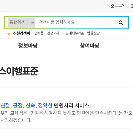
로그인
검
색
어
추천검색어
인력풀
검정고시
비공개세부기준
법률상담
입
정보마당
참여마당
력
스이행표준
친절, 공정, 신속, 정확한
민원처리 서비스
우리 교육청은 "민원은 해결하지 못해도 민원인은 만족시킨다"는 각오
처리하겠습니다.