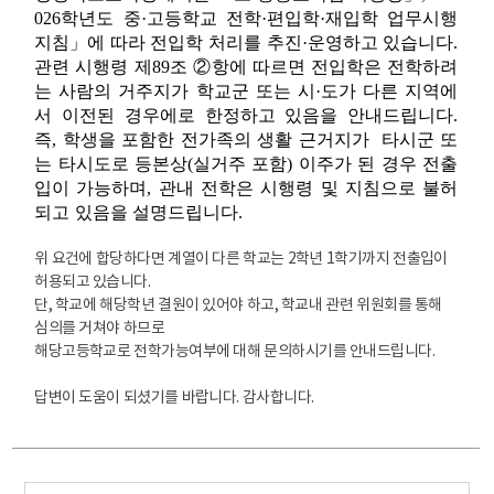
026
학년도 중
·
고등학교 전학
·
편입학
·
재입학 업무시행
지침
」
에 따라 전입학 처리를 추진
·
운영하고 있습니다
.
관련 시행령 제
89
조
②
항에 따르면 전입학은 전학하려
는 사람의 거주지가 학교군 또는 시
·
도가 다른 지역에
서 이전된 경우에로 한정하고 있음을 안내드립니다
.
즉
,
학생을
포함한 전가족의 생활 근거지가
타시군 또
는 타시도로 등본상
(
실거주 포함
)
이주가 된 경우
전출
입이 가능하며
,
관내 전학은 시행령 및 지침으로 불허
되고 있음을 설명드립니다
.
위 요건에 합당하다면 계열이 다른 학교는 2학년 1학기까지 전출입이
허용되고 있습니다.
단, 학교에 해당학년 결원이 있어야 하고, 학교내 관련 위원회를 통해
심의를 거쳐야 하므로
해당고등학교로 전학가능여부에 대해 문의하시기를 안내드립니다.
답변이 도움이 되셨기를 바랍니다. 감사합니다.