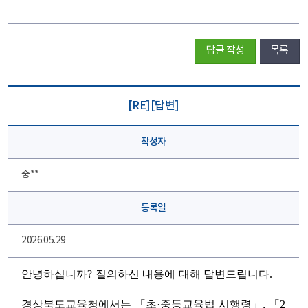
답글 작성
목록
[RE][답변]
작성자
중**
등록일
2026.05.29
안녕하십니까? 질의하신 내용에 대해 답변드립니다.
경상북도교육청에서는
「
초
·
중등교육법 시행령
」
,
「
2