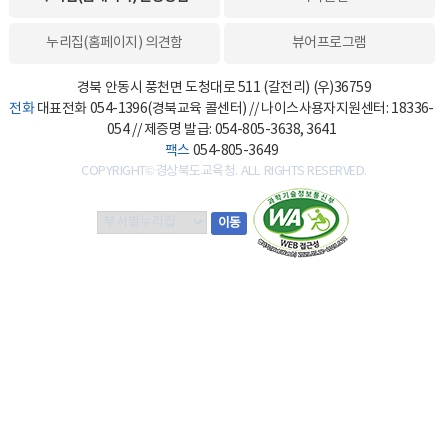
누리집(홈페이지) 의견함
뷰어프로그램
경북 안동시 풍천면 도청대로 511 (갈전리) (우)36759
전화
대표전화 054-1396(경북교육 콜센터) // 나이스사용자지원센터: 18336-
054 // 제증명 발급: 054-805-3638, 3641
팩스
054-805-3649
COPYRIGHT©경상북도교육청. ALL RIGHTS RESERVED.
부
이동
서
별
누
리
집