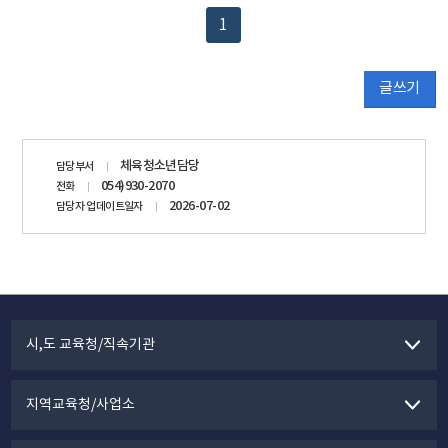
1
글쓰기
담당자
체육청소년담당
담당부서
정보
054)930-2070
전화
2026-07-02
담당자 업데이트일자
시,도 교육청/직속기관
지역교육청/사업소