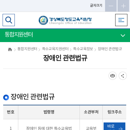
메
글자크기
인
메
뉴
바
통합지원센터
로
가
통합지원센터
특수교육지원센터
특수교육정보
장애인 관련법규
기
장애인 관련법규
장애인 관련법규
번호
법령명
소관부처
링크주소
바로
1
장애인 등에 대한 특수교육법
교육부