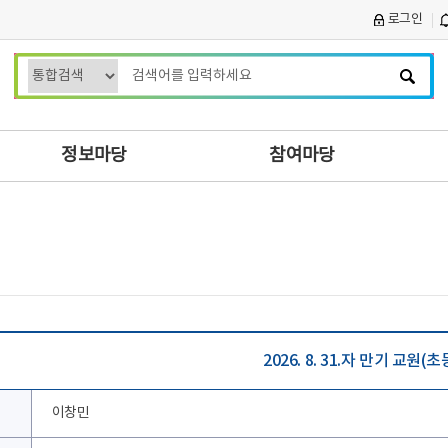
로그인
검
색
어
입
정보마당
참여마당
력
2026. 8. 31.자 만기 교원(
이창민