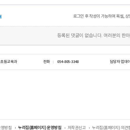
로그인 후 작성이 가능하며 욕설, 상
개
등록된 댓글이 없습니다. 여러분의 한
유초등교육과
전화
054-805-3348
담당자 업데
운영방침
누리집(홈페이지) 운영방침
저작권신고
누리집(홈페이지) 의견