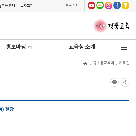
이용안내
글자크기
언어선택
사
홍보마당
교육청 소개
이
트
유초등교육과
자료실
맵
초등) 현황