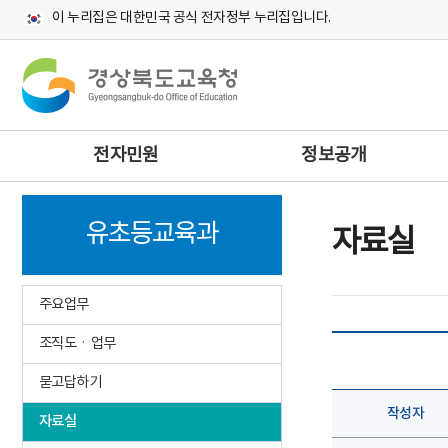
이 누리집은 대한민국 공식 전자정부 누리집입니다.
주
전자민원
정보공개
메
뉴
유초등교육과
자료실
주요업무
조직도ㆍ업무
묻고답하기
작성자
자료실