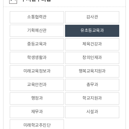
소통협력관
감사관
기획예산관
유초등교육과
중등교육과
체육건강과
학생생활과
창의인재과
미래교육정보과
행복교육지원과
교육안전과
총무과
행정과
학교지원과
재무과
시설과
미래학교추진단