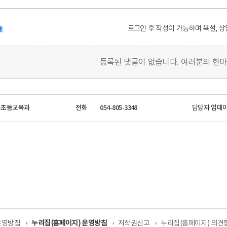
로그인 후 작성이 가능하며 욕설, 상
개
등록된 댓글이 없습니다. 여러분의 한
유초등교육과
전화
054-805-3348
담당자 업데
운영방침
누리집(홈페이지) 운영방침
저작권신고
누리집(홈페이지) 의견