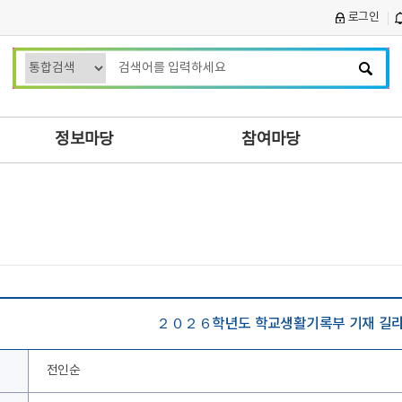
로그인
검
색
어
입
정보마당
참여마당
력
２０２６학년도 학교생활기록부 기재 길
전인순