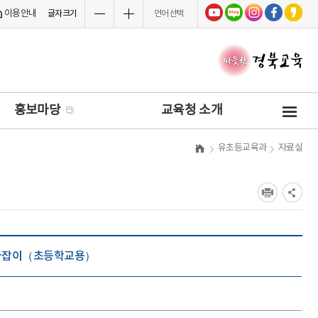
이용안내
글자크기
언어선택
사
홍보마당
교육청 소개
이
트
유초등교육과
자료실
맵
라잡이（초등학교용）