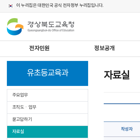
이 누리집은 대한민국 공식 전자정부 누리집입니다.
주
전자민원
정보공개
메
뉴
유초등교육과
자료실
주요업무
조직도ㆍ업무
묻고답하기
작성자
자료실