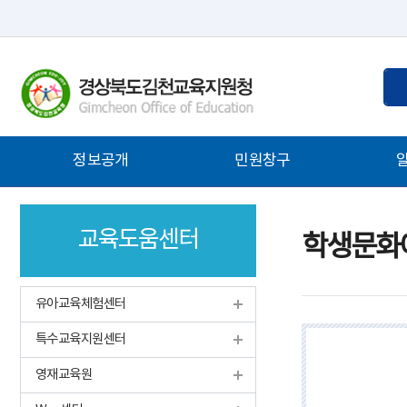
통
검
합
색
검
어
색
입
주
정보공개
민원창구
력
메
뉴
교육도움센터
학생문화
유아교육체험센터
특수교육지원센터
영재교육원