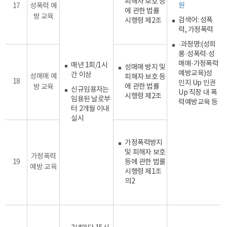
피해자 보호 등
원
17
성폭력 예
에 관한 법률
방 교육
검색어: 성폭
시행령 제2조
력, 가정폭력
·과정명:(성희
롱·성폭력·성
매매·가정폭력
매년 1회/1시
성매매 방지 및
예방교육)성
간 이상
성매매 예
피해자 보호 등
18
인지 Up 인권
에 관한 법률
방 교육
신규임용자는
Up 직장 내 폭
시행령 제2조
임용된 날로부
력예방교육 등
터 2개월 이내
실시
가정폭력방지
및 피해자 보호
가정폭력
19
등에 관한 법룰
예방 교육
시행령 제1조
의2