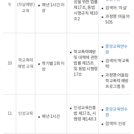
성을 위한 법률
9
(자살예방)
매년 1시간 이
제17조, 동법
검색어: ‘자살’
상
교육
시행규칙 제10
과정명: 마음의
조2
SOS
중앙교육연수
학교폭력예방
원
및 대책에 관한
학교폭력
검색어:‘학교폭
10
법률 제15조
학기별 1회 이
예방 교육
력’
및 동법 시행령
상
17조
과정명:어울림
학교폭력 예방
프로그램 등
인성교육진흥
중앙교육연수
11
인성교육
법 제17조, 시
원
매년 1시간
행령 제14조3
검색어: 인성