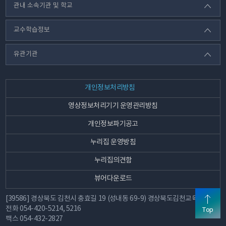
관내 소속기관 및 학교
교수학습정보
유관기관
개인정보처리방침
영상정보처리기기 운영관리방침
개인정보파기공고
누리집 운영방침
누리집의견함
뷰어다운로드
[39586] 경상북도 김천시 충효길 19 (성내동 69-9) 경상북도김천교육지원청
전화
054-420-5214, 5216
Top
팩스
054-432-2827