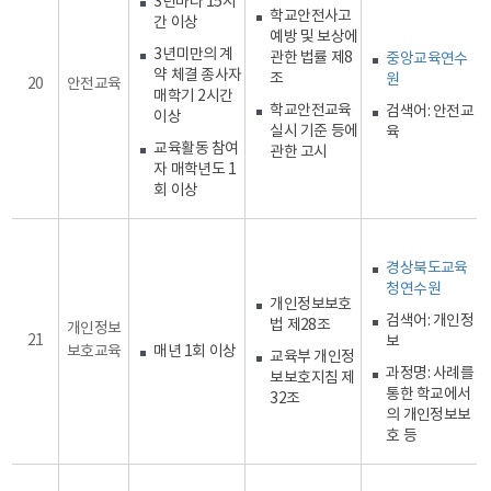
3년마다 15시
학교안전사고
간 이상
예방 및 보상에
3년미만의 계
관한 법률 제8
중앙교육연수
약 체결 종사자
조
원
20
안전교육
매학기 2시간
학교안전교육
검색어: 안전교
이상
실시 기준 등에
육
교육활동 참여
관한 고시
자 매학년도 1
회 이상
경상북도교육
청연수원
개인정보보호
검색어: 개인정
법 제28조
개인정보
21
보
보호교육
매년 1회 이상
교육부 개인정
과정명: 사례를
보보호지침 제
통한 학교에서
32조
의 개인정보보
호 등