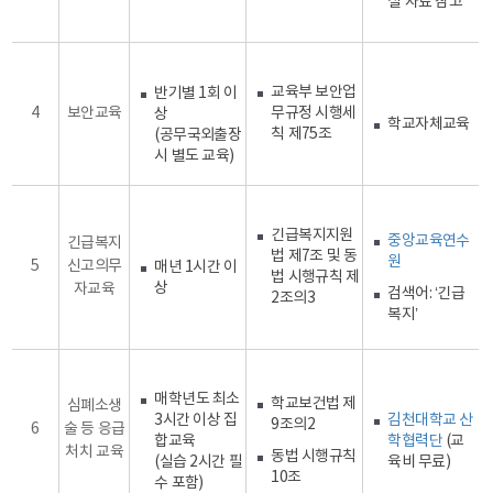
실 자료 참고
교육부 보안업
반기별 1회 이
4
보안교육
무규정 시행세
상
학교자체교육
칙 제75조
(공무국외출장
시 별도 교육)
긴급복지지원
중앙교육연수
긴급복지
법 제7조 및 동
원
5
신고의무
매년 1시간 이
법 시행규칙 제
상
자교육
검색어: ‘긴급
2조의3
복지’
매학년도 최소
학교보건법 제
심폐소생
3시간 이상 집
김천대학교 산
9조의2
6
술 등 응급
합교육
학협력단
(교
처치 교육
동법 시행규칙
(실습 2시간 필
육비 무료)
10조
수 포함)