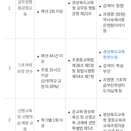
공무원행
경상북도교육
검색어: ‘청렴’
1
동강령교
청 공무원 행동
매년 1회 이상
강령 제22조
육
과정명: (청렴)
역사속에서찾
은청렴이야기
등
경상북도교육
매년 4시간 이
청연수원
초중등교육법
상
기초학력
제28조 제5항
검색어: ‘학습
2
초등 15시간
및 동법시행령
보장 연수
부진’
이상
제54조 제7항
과정명: 기초학
(단위학교 교
습부진학생지
원의 18%)
도의실제 등
선행교육
공교육 정상화
경상북도교육
및 선행학
촉진 및 선행교
3
학기별 1회 이
청 중등교육과
육 규제에 관한
습 예방 교
상
교육과정자료
특별법 제5조
육