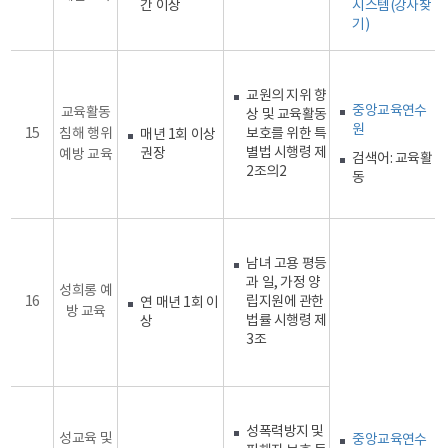
간 이상
시스템(강사찾
기)
교원의 지위 향
중앙교육연수
교육활동
상 및 교육활동
원
15
침해 행위
보호를 위한 특
매년 1회 이상
별법 시행령 제
권장
예방 교육
검색어: 교육활
2조의2
동
남녀 고용 평등
과 일, 가정 양
성희롱 예
16
립지원에 관한
연 매년 1회 이
방 교육
법률 시행령 제
상
3조
성폭력방지 및
성교육 및
중앙교육연수