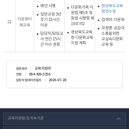
매년 시행
경상북도교육
다문화가족 지
청연수원
원법 제5조 및
일반교원 3년
동법 시행령 제
다문화이
주기 15시간
검색어: 다문화
22
10조의2
해교육
이상
과정명: 공감과
경상북도교육
담당자/담임교
소통을위한
청 다문화교육
사 연간 15시
교실속다문화
지원 계획
간 이수 권장
교육 등
담당자
교육지원과
담당부서
정보
054-420-5256
전화
2026-07-28
담당자 업데이트일자
교육지원청/도직속기관