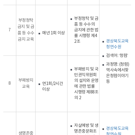
부정청탁 및 금
부정청탁
품 등 수수의
금지 및 금
7
금지에 관한 법
품 등 수수
매년 1회 이상
률 시행령 제4
금지 교육
경상북도교육
2조
청연수원
검색어: ‘청렴’
과정명: (청렴)
부패방지 및 국
역사속에서찾
민권익위원회
은청렴이야기
부패방지
의 설치와 운영
등
8
연1회/2시간
에 관한 법률
교육
이상
시행령 제88조
의 2
자살예방 및 생
경상북도교육
명존중문화조
생명존중
청연수원