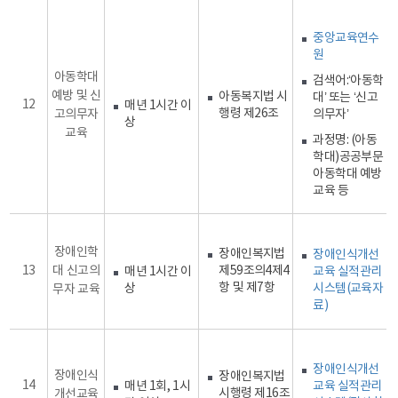
중앙교육연수
원
아동학대
검색어:‘아동학
예방 및 신
아동복지법 시
대’ 또는 ‘신고
12
매년 1시간 이
행령 제26조
고의무자
의무자’
상
교육
과정명: (아동
학대)공공부문
아동학대 예방
교육 등
장애인학
장애인복지법
장애인식개선
13
대 신고의
제59조의4제4
매년 1시간 이
교육 실적관리
항 및 제7항
상
시스템(교육자
무자 교육
료)
장애인식개선
장애인식
장애인복지법
14
매년 1회, 1시
교육 실적관리
시행령 제16조
개선교육