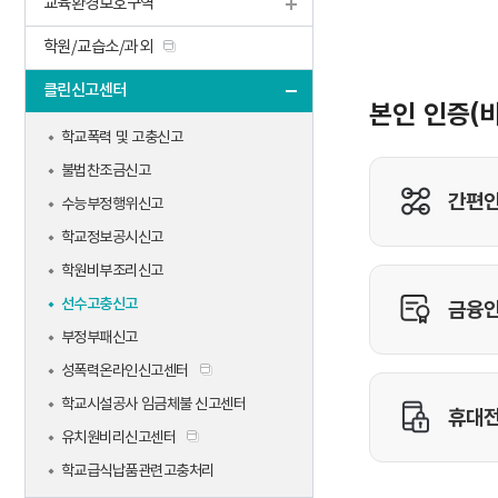
교육환경보호구역
학원/교습소/과외
클린신고센터
학교폭력 및 고충신고
불법찬조금신고
수능부정행위신고
학교정보공시신고
학원비부조리신고
선수고충신고
부정부패신고
성폭력온라인신고센터
학교시설공사 임금체불 신고센터
유치원비리신고센터
학교급식납품관련고충처리