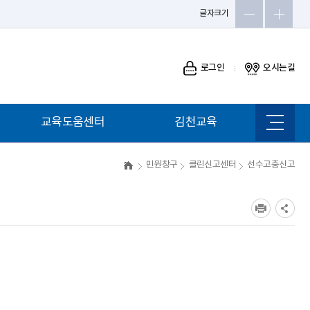
글자크기
로그인
오시는길
교육도움센터
김천교육
사이트
맵
민원창구
클린신고센터
선수고충신고