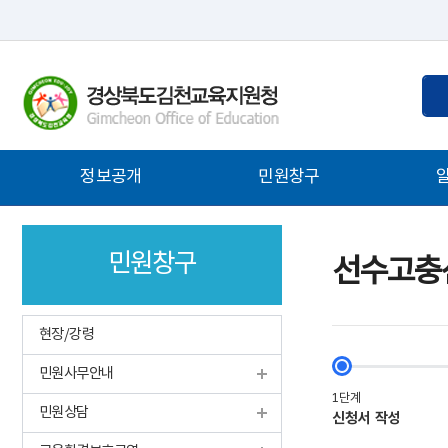
통
검
합
색
검
어
색
입
주
정보공개
민원창구
력
메
뉴
민원창구
선수고충
현장/강령
민원사무안내
민원상담