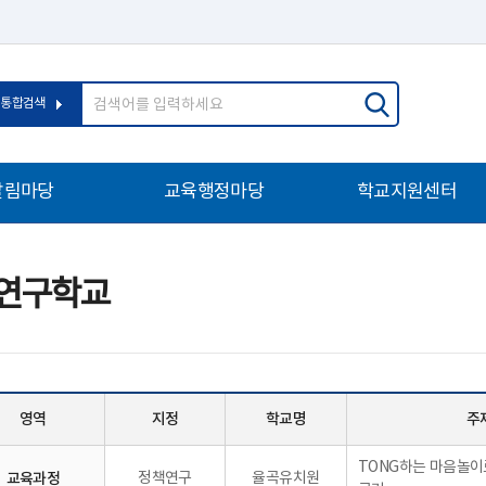
통합검색
알림마당
교육행정마당
학교지원센터
연구학교
영역
지정
학교명
주
TONG하는 마음놀이
교육과정
정책연구
율곡유치원