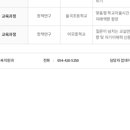
르기
맞춤형 학교자율시간 
교육과정
정책연구
율곡초등학교
미래역량 함양
질문이 넘치는 교실만
교육과정
정책연구
어모중학교
량 및 자기이해력 신
교육지원과
전화
054-420-5250
담당자 업데