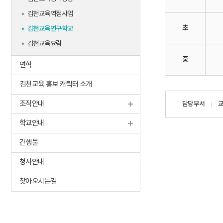
김천교육역점사업
초
김천교육연구학교
김천교육요람
중
연혁
김천교육 홍보 캐릭터 소개
담당자
조직안내
담당부서
정보
학교안내
간행물
청사안내
찾아오시는길