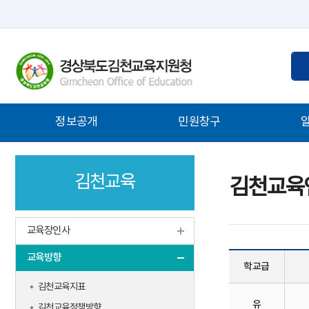
통
검
합
색
검
어
색
입
주
정보공개
민원창구
력
메
뉴
김천교육
김천교육
교육장인사
교육방향
학교급
김천교육지표
유
김천교육정책방향