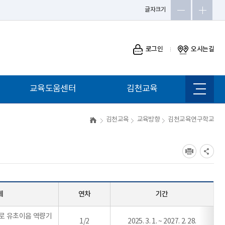
글자크기
로그인
오시는길
교육도움센터
김천교육
사이트
맵
김천교육
교육방향
김천교육연구학교
제
연차
기간
로 유초이음 역량기
1/2
2025. 3. 1. ~ 2027. 2. 28.