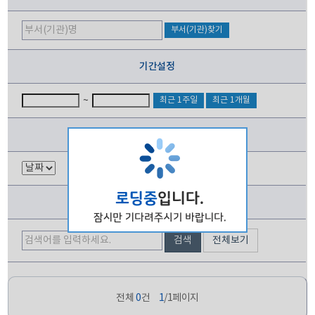
부서(기관)찾기
기간설정
~
최근 1주일
최근 1개월
정렬순서
제목검색
검색
전체보기
전체
0
건
1
/
1
페이지