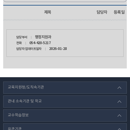
제목
담당자
등록일
담당자
행정지원과
담당부서
정보
054-420-5217
전화
2026-01-28
담당자 업데이트일자
교육지원청/도직속기관
관내 소속기관 및 학교
교수학습정보
유관기관