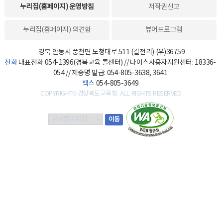
누리집(홈페이지) 운영방침
저작권신고
누리집(홈페이지) 의견함
뷰어프로그램
경북 안동시 풍천면 도청대로 511 (갈전리) (우)36759
전화
대표전화 054-1396(경북교육 콜센터) // 나이스사용자지원센터: 18336-
054 // 제증명 발급: 054-805-3638, 3641
팩스
054-805-3649
COPYRIGHT©경상북도교육청. ALL RIGHTS RESERVED.
부
이동
서
별
누
리
집