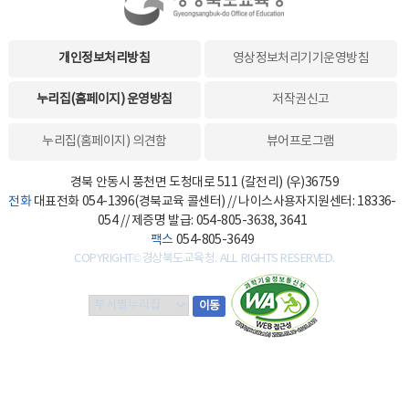
개인정보처리방침
영상정보처리기기운영방침
누리집(홈페이지) 운영방침
저작권신고
누리집(홈페이지) 의견함
뷰어프로그램
경북 안동시 풍천면 도청대로 511 (갈전리) (우)36759
전화
대표전화 054-1396(경북교육 콜센터) // 나이스사용자지원센터: 18336-
054 // 제증명 발급: 054-805-3638, 3641
팩스
054-805-3649
COPYRIGHT©경상북도교육청. ALL RIGHTS RESERVED.
부
이동
서
별
누
리