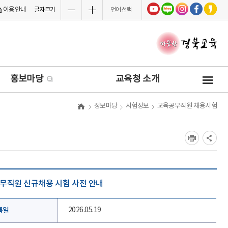
이용안내
글자크기
언어선택
사
홍보마당
교육청 소개
이
트
정보마당
시험정보
교육공무직원 채용시험
맵
공무직원 신규채용 시험 사전 안내
록일
2026.05.19