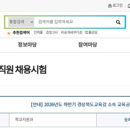
로그인
검
색
어
추천검색어
인력풀
검정고시
비공개세부기준
법률상담
입
정보마당
참여마당
력
직원 채용시험
[안내] 2026년도 하반기 경상북도교육감 소속 교육
학교지원과
등