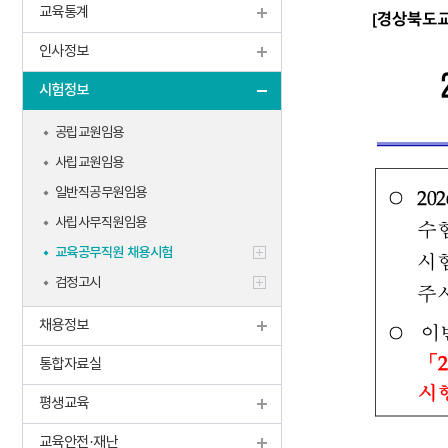
교육통계
인사정보
시험정보
공립교원임용
사립교원임용
일반직공무원임용
사립사무직원임용
교육공무직원 채용시험
검정고시
채용정보
통합자료실
평생교육
교육안전·재난