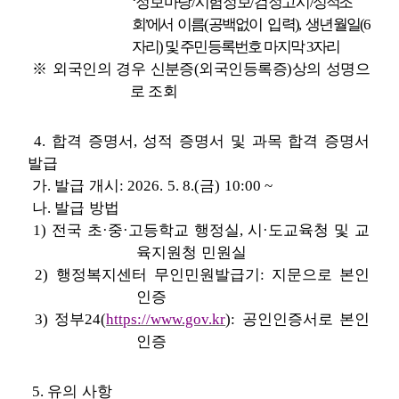
‘
정보마당
/
시험정보
/
검정고시
/
성
적조
회
’
에서
이름
(
공백없이 입력
),
생년월일
(6
자리
)
및 주민등록번호 마지막
3
자리
※
외국인의 경우 신분증
(
외국인등록증
)
상의 성명으
로 조회
4.
합격 증명서
,
성적 증명서 및 과목 합격 증명서
발급
가
.
발급 개시
: 2026. 5. 8.(
금
) 10:00 ~
나
.
발급 방법
1)
전국 초
·
중
·
고등학교 행정실
,
시
·
도교육청 및 교
육지원청 민원실
2)
행정복지센터 무인민원발급기
:
지문으로 본인
인증
3)
정부
24(
https://www.gov.kr
):
공인인증서로 본인
인증
5.
유의 사항