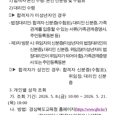
1)
합격자 본인 수령
:
본인 신분증 및 수험표
2)
대리인 수령

▶
합격자가 미성년자인 경우
-
법정대리인
:
합격자 신분증
(
수험표
),
대리인 신분증
,
가족
관계를 입증할 수 있는 서류
(
가족관계증명서
,
주민등록등본 등
)
-
제
3
자 방문 시
:
위임자의 신분증
(
미성년자의 법정대리인의
신분증
),
대리인 신분증
,
위임장
(
미성년자의 법
정대리인이 위임자가 되어야 함
),
가족관계증명
서 또는 주민등록등본

▶
합격자가 성인인 경우
:
합격자 신분증
(
수험표
),
위임장
,
대리인 신분
증
3.
개인별 성적 조회
가
.
조회 기간
: 2026. 5. 8.(
금
) 10:00 ~ 2026. 5. 21.
(
목
) 18:00
나
.
방법
:
경
상북도교육청 홈페이지
(
https://www.gbe.kr/
)