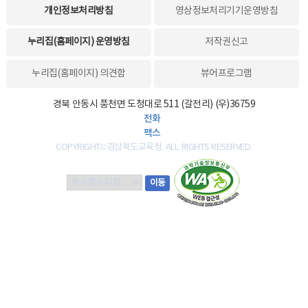
개인정보처리방침
영상정보처리기기운영방침
누리집(홈페이지) 운영방침
저작권신고
누리집(홈페이지) 의견함
뷰어프로그램
경북 안동시 풍천면 도청대로 511 (갈전리) (우)36759
전화
팩스
COPYRIGHT©경상북도교육청. ALL RIGHTS RESERVED.
부
이동
서
별
누
리
집