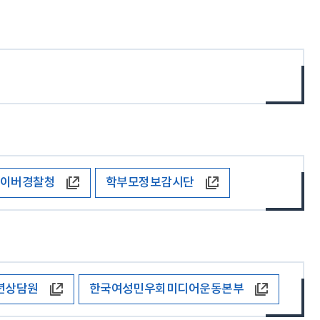
이버경찰청
학부모정보감시단
년상담원
한국여성민우회미디어운동본부