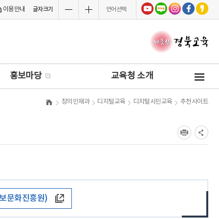
이용안내
글자크기
언어선택
사
홍보마당
교육청 소개
이
트
창의인재과
디지털교육
디지털시민교육
추천사이트
맵
보문화진흥원)