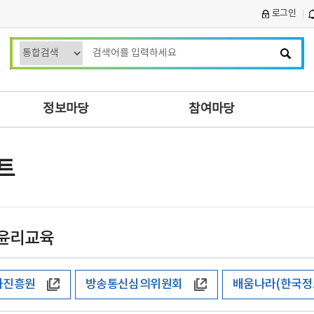
로그인
검
색
어
입
정보마당
참여마당
력
트
윤리교육
화진흥원
방송통신심의위원회
배움나라(한국정