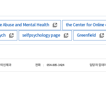
e Abuse and Mental Health
the Center for Online 
ych
selfpsychology page
Greenfield
창의인재과
전화
054-805-3424
담당자 업데