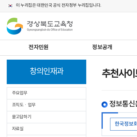
이 누리집은 대한민국 공식 전자정부 누리집입니다.
주
전자민원
정보공개
메
뉴
창의인재과
추천사이
주요업무
정보통신
조직도ㆍ업무
묻고답하기
한국정보
자료실