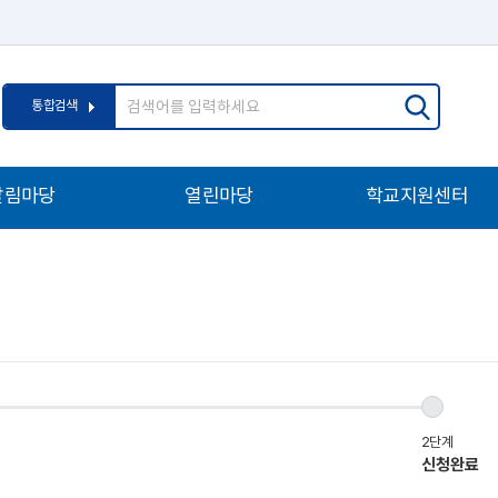
통
검
통합검색
합
색
검
어
색
입
알림마당
열린마당
학교지원센터
력