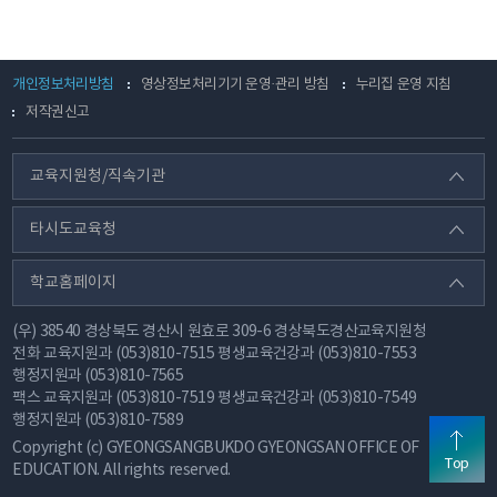
개인정보처리방침
영상정보처리기기 운영·관리 방침
누리집 운영 지침
저작권신고
교육지원청/직속기관
타시도교육청
학교홈페이지
(우) 38540 경상북도 경산시 원효로 309-6 경상북도경산교육지원청
전화
교육지원과 (053)810-7515 평생교육건강과 (053)810-7553
행정지원과 (053)810-7565
팩스
교육지원과 (053)810-7519 평생교육건강과 (053)810-7549
행정지원과 (053)810-7589
Copyright (c) GYEONGSANGBUKDO GYEONGSAN OFFICE OF
Top
EDUCATION. All rights reserved.