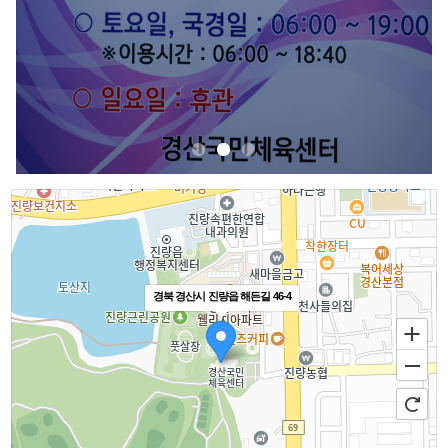
경북 경산시 진량읍 해든길 46-4