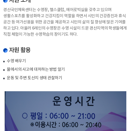
자원 소개
경산경찰서
경산국민체육센터는 수영장, 헬스클럽, 에어로빅실을 갖추고 있으며
경산하수종말처리장
생활스포츠를 활성화하고 건강지킴이 역할을 하면서 시민의 건강증진과 휴식
경산환경시설사업소
공간 등 여가선용을 위한 공간을 제공하고 시민의 삶의 질 향상에 많은 기여를
하고 있다. 아울러 6레인의 수영장은 수영 시설이 드문 경산지역의 학생들에게
경산역
직접 체험이 가능한 수영학습의 장이기도 하다.
경산시민회관
경북교육정보센터
자원 활용
경산시립도서관
수영 배우기
경산시농업기술센터
물에서의 사고에 대처하는 방법 알기
운동 및 주변 토산지 생태 관찰하기