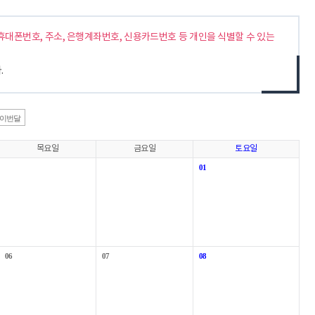
휴대폰번호, 주소, 은행계좌번호, 신용카드번호 등 개인을 식별할 수 있는
.
이번달
목요일
금요일
토요일
01
06
07
08