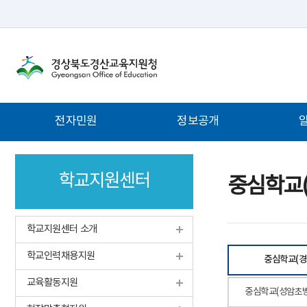
주
전자민원
정보공개
메
뉴
학교지원센터
중심학교(
학교지원센터 소개
학교인력채용지원
중심학교(경
교육활동지원
중심학교(성암초