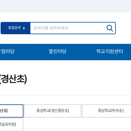
통
검
통합검색
합
색
검
어
색
입
알림마당
열린마당
학교지원센터
력
경산초)
산초)
중심학교(경산중앙초)
중심학교(하주초)
병설유치원)