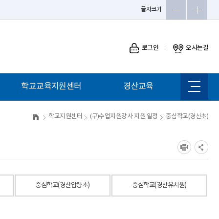
글자크기
로그인
오시는길
학교교육지원센터
경산교육
사이트
맵
학교지원센터
(구)수업지원강사 지원 일정
중심학교(경산초)
중심학교(경산압량초)
중심학교(경산유치원)