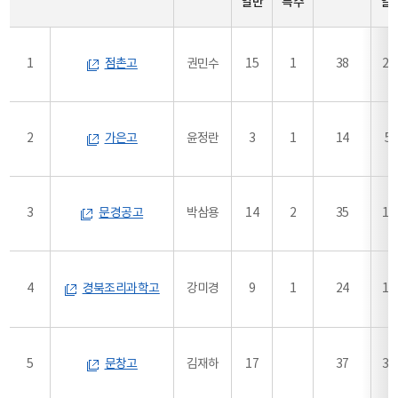
일반
특수
일
1
점촌고
권민수
15
1
38
28
2
가은고
윤정란
3
1
14
5
3
문경공고
박삼용
14
2
35
13
4
경북조리과학고
강미경
9
1
24
19
5
문창고
김재하
17
37
34