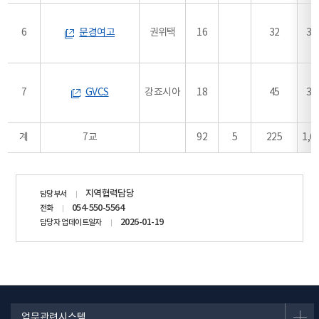
6
문경여고
권위택
16
32
31
7
GVCS
강죠시아
18
45
34
계
7교
92
5
225
1,6
담당자
지역협력담당
담당부서
정보
054-550-5564
전화
2026-01-19
담당자 업데이트일자
업무관련시스템