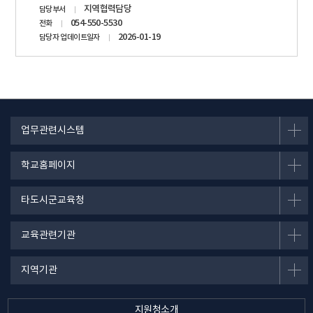
지역협력담당
담당부서
정보
054-550-5530
전화
2026-01-19
담당자 업데이트일자
업무관련시스템
학교홈페이지
타도시군교육청
교육관련기관
지역기관
지원청소개