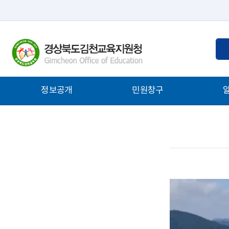
통
검
합
색
검
어
색
입
주
정보공개
민원창구
력
메
뉴