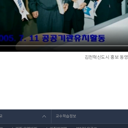
김천혁신도시 홍보 동
교
교수학습정보