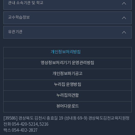
관내 소속기관 및 학교
교수학습정보
유관기관
개인정보처리방침
영상정보처리기기 운영관리방침
개인정보파기공고
누리집 운영방침
누리집의견함
뷰어다운로드
[39586] 경상북도 김천시 충효길 19 (성내동 69-9) 경상북도김천교육지원청
전화
054-420-5214, 5216
팩스
054-432-2827