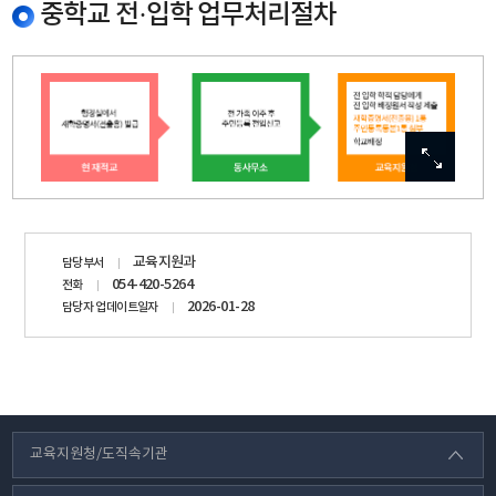
중학교 전·입학 업무처리절차
이미지
이미지
이미지
이미지
이미지
확대보기
확대보기
확대보기
확대보기
확대보기
담당자
교육지원과
담당부서
정보
054-420-5264
전화
2026-01-28
담당자 업데이트일자
교육지원청/도직속기관