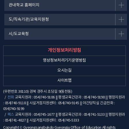
관내학교 홈페이지
도/직속기관/교육지원청
시/도교육청
개인정보처리방침
영상정보처리기기운영방침
오시는길
사이트맵
(우편번호 38110) 경북 경주시 초당길 9(동천동)
전화
교육지원과 : 054)740-9106 || 평생교육건강과 : 054)740-9198 || 행정지원과
: 054)740-9118 || 시설거점지원센터 : 054)740-9145 || 야간당직실 긴급전화 :
054)740-9199
팩스
교육지원과 : 054)745-1677 || 평생교육건강과 : 054)741-5133 || 행정지원과
: 054)741-4827 || 시설거점지원센터 : 054)745-5333
Copyright © Gyeongsangbukdo Gyeongju Office of Education All rights