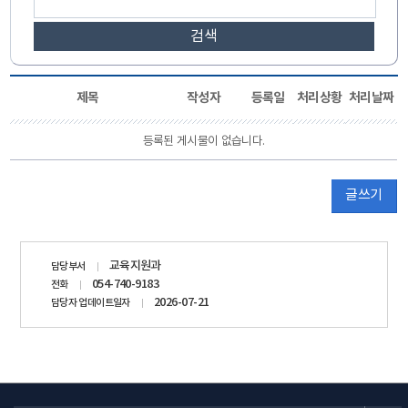
검색
제목
작성자
등록일
처리상황
처리날짜
등록된 게시물이 없습니다.
글쓰기
담당자
교육지원과
담당부서
정보
054-740-9183
전화
2026-07-21
담당자 업데이트일자