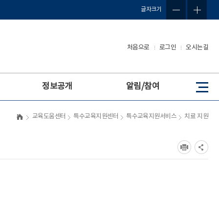
글자크기
처음으로
로그인
오시는길
정보공개
알림/참여
사
이
트
교육도움센터
특수교육지원센터
특수교육지원서비스
치료 지원
맵