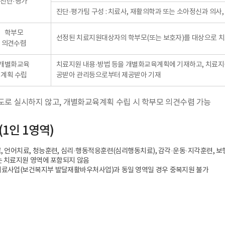
진단·평가
진단·평가팀 구성
: 치료사, 재활의학과 또는 소아정신과 의사,
학부모
선정된 치료지원대상자의 학부모(또는 보호자)를 대상으로 치
의견수렴
개별화교육
치료지원 내용·방법 등을 개별화교육계획에 기재하고, 치료지
계획 수립
공받아 관리등으로부터 제공받아 기재
로 실시하지 않고, 개별화교육계획 수립 시 학부모 의견수렴 가능
(1인 1영역)
, 언어치료, 청능훈련, 심리·행동적응훈련(심리행동치료), 감각·운동·지각훈련, 보
는 치료지원 영역에 포함되지 않음
치료사업(보건복지부 발달재활바우처사업)과 동일 영역일 경우 중복지원 불가