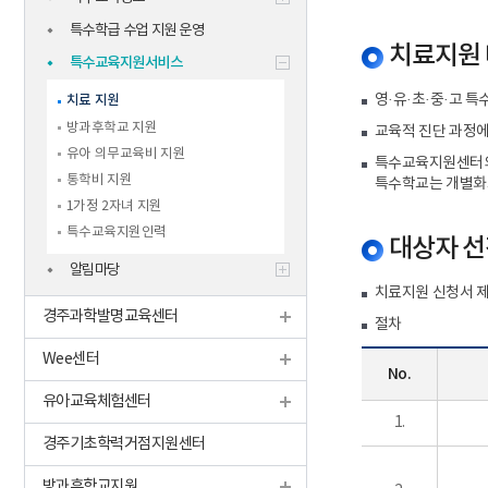
특수학급 수업 지원 운영
치료지원
특수교육지원서비스
영·유·초·중·고 
치료 지원
방과후학교 지원
교육적 진단 과정에
유아 의무교육비 지원
특수교육지원센터의
통학비 지원
특수학교는 개별화
1가정 2자녀 지원
특수교육지원인력
대상자 선
알림마당
치료지원 신청서 제
경주과학발명교육센터
절차
Wee센터
No.
유아교육체험센터
1.
경주기초학력거점지원센터
방과후학교지원