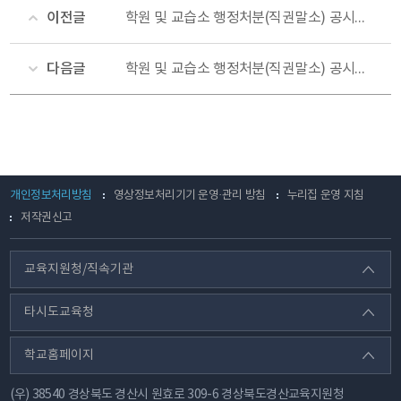
이전글
학원 및 교습소 행정처분(직권말소) 공시송달 공고(포항교육지원청)
다음글
학원 및 교습소 행정처분(직권말소) 공시송달 공고(포항교육지원청)
개인정보처리방침
영상정보처리기기 운영·관리 방침
누리집 운영 지침
저작권신고
교육지원청/직속기관
타시도교육청
학교홈페이지
(우) 38540 경상북도 경산시 원효로 309-6 경상북도경산교육지원청