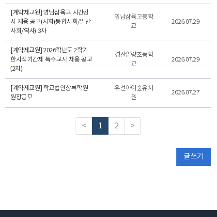
[계약제교원] 영남삼육고 시간강
영남삼육고등학
사 채용 공고(사회(통합사회/일반
2026.07.29
교
사회/역사) 3차
[계약제교원] 2026학년도 2학기
경산압량초등학
한시적기간제 특수교사 채용 공고
2026.07.29
교
(2차)
[계약제교원] 학교법인상록학원
유선아이숲유치
2026.07.27
원장공모
원
<
1
2
>
글쓰기