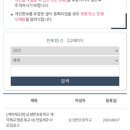
개인을 식별할 수 있는 모든 정보)
를 포함시키지 않도록
주의하시기 바랍니다.
개인정보를 포함한 글이 등록되었을 경우
부분 또는 전체
삭제함
을 알려드립니다.
전체
15
건
1
/2페이지
검색
제목
작성자
등록일
[계약제교원] 삼성현초등학교 계
약제교원(초등교사) 전일제강사
삼성현초등학교
2026.08.07
모집공고