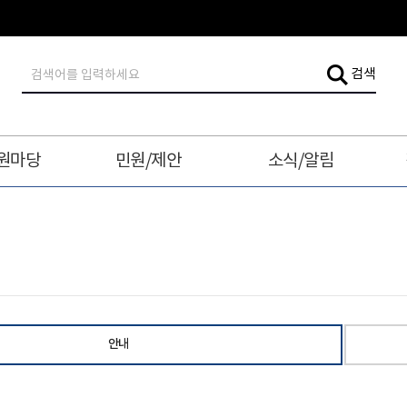
검
검색
색
어
입
력
원마당
민원/제안
소식/알림
안내