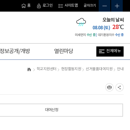
홈
로그인
사이트맵
글자크기
오늘의 날씨
28
℃
08.08 (토)
미세먼지
수신 중
대기환경지수
수신 중
정보공개/개방
열린마당
전체메뉴
사
이
학교지원센터
현장활동지원
선거물품대여지원
안내
트
맵
대여신청