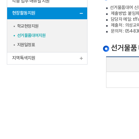
각종 업무 매뉴얼 지원
선거물품대여 신청
현장활동지원
제출방법: 붙임파
담당자 메일: tffo
제출처 : 의성
학교현장지원
문의처 : 054-83
선거물품대여지원
지원일정표
선거물품 
지역특색지원