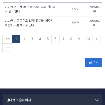
2026학년도 제1회 초졸, 중졸, 고졸 검정고
2026.02.
김보경
시 공고 안내
03
2026학년도 중학교 입학예정자의 거주지
2026.01.
김인주
이전에 따른 재배정 안내
06
<<
1
2
3
4
5
6
7
8
9
10
>
>>
글쓰기
관내학교 홈페이지