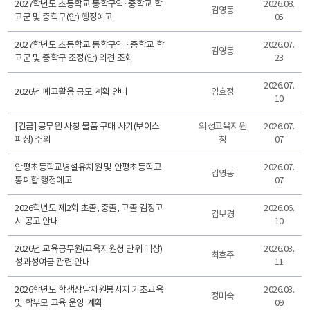
2027학년도 초등학교 통학구역· 중학교 학
2026.08.
김영동
교군 및 중학구(안) 행정예고
05
2027학년도 초등학교 통학구역 · 중학교 학
2026.07.
김영동
교군 및 중학구 조정(안) 의견 조회
23
2026.07.
2026년 폐교활용 공모 계획 안내
임효정
10
[긴급] 공무원 사칭 물품 구매 사기(보이스
의성교육지원
2026.07.
피싱) 주의
청
07
안평초등학교병설유치원 및 안평초등학교
2026.07.
김영동
통폐합 행정예고
07
2026학년도 제2회 초졸, 중졸, 고졸 검정고
2026.06.
김보경
시 공고 안내
10
2026년 교육공무원(교육지원청 단위 대상)
2026.03.
최효주
성과성여금 관련 안내
11
2026학년도 학생상담자원봉사자 기초교육
2026.03.
정미숙
및 학부모 교육 운영 계획
09