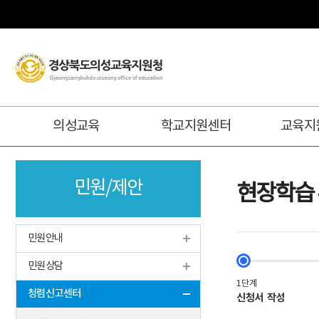
주
의성교육
학교지원센터
교육지
메
뉴
민원/제안
현장학습 
민원안내
민원상담
청렴신고센터