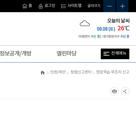
홈
로그인
사이트맵
글자크기
오늘의 날씨
26
℃
08.08 (토)
미세먼지
수신 중
대기환경지수
수신 중
정보공개/개방
열린마당
전체메뉴
사
이
민원/제안
청렴신고센터
현장학습 부조리 신고
트
맵