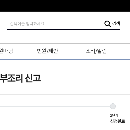
검
검색
색
어
입
력
원마당
민원/제안
소식/알림
부조리 신고