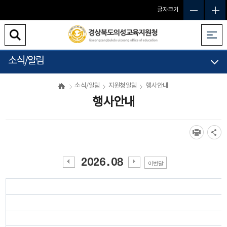
글자크기
소식/알림
소식/알림
지원청알림
행사안내
행사안내
이번달
이전
다음
월
월