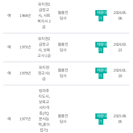
유치원2
급정교
돌봄전
채용대
2026.05.
여
1964년
사, 사회
담사
기
06
복지사 2
급
유치원2
급정교
돌봄전
채용대
2026.03.
여
1973년
사, 보육
담사
기
23
교사 1급
유치원
돌봄전
채용대
2026.01.
여
1979년
정교사1
담사
기
20
급
방과후
지도사,
보육교
사자격
증,ITQ
돌봄전
채용대
2025.08.
여
1977년
문서능
담사
기
05
력,종이
접기1