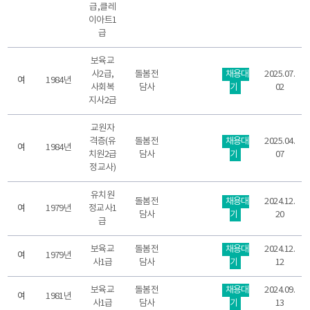
급,클레
이아트1
급
보육교
사2급,
돌봄전
채용대
2025.07.
여
1984년
사회복
담사
기
02
지사2급
교원자
격증(유
돌봄전
채용대
2025.04.
여
1984년
치원2급
담사
기
07
정교사)
유치원
돌봄전
채용대
2024.12.
여
1979년
정교사1
담사
기
20
급
보육교
돌봄전
채용대
2024.12.
여
1979년
사1급
담사
기
12
보육교
돌봄전
채용대
2024.09.
여
1981년
사1급
담사
기
13