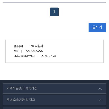
1
글쓰기
담당자
교육지원과
담당부서
정보
054-420-5256
전화
2026-07-28
담당자 업데이트일자
교육지원청/도직속기관
관내 소속기관 및 학교