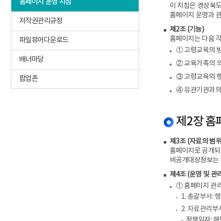
홈페이지 운영 지침
이 지침은 경상북도
홈페이지 운영과 관
저작권관리규정
제2조 (기능)
홈페이지는 다음 각
파일뷰어다운로드
① 고령교육의 방
배너마당
② 교육가족의 
③ 고령교육의 행
팝업존
④ 유관기관과의
제2장 홈
제3조 (자료의 범위
홈페이지로 공개되
비공개대상정보는 
제4조 (운영 및 관리
① 홈페이지 관리
1. 총괄부서:
2. 자료관리부
정책임자: 해