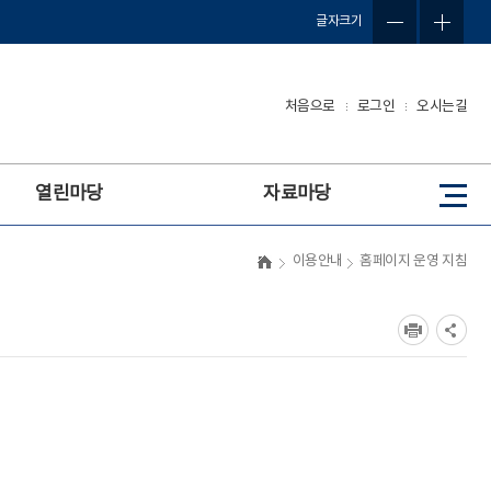
글자크기
처음으로
로그인
오시는길
열린마당
자료마당
사
이
트
이용안내
홈페이지 운영 지침
맵