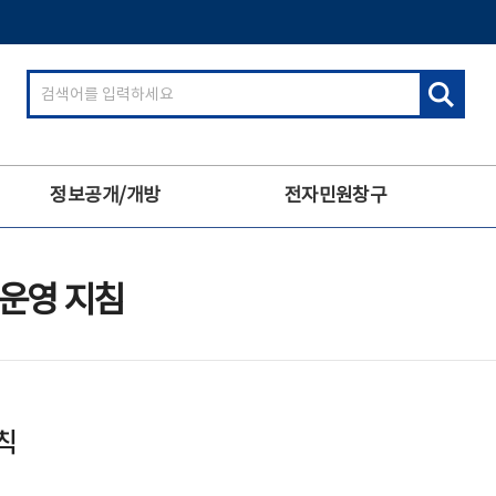
검
색
어
입
력
정보공개/개방
전자민원창구
운영 지침
칙