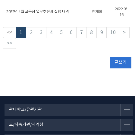
2022.05.
2022년 4월 교육장 업무추진비 집행 내역
한재희
16
<<
1
2
3
4
5
6
7
8
9
10
>
>>
글쓰기
관내학교/유관기관
도/직속기관/지역청