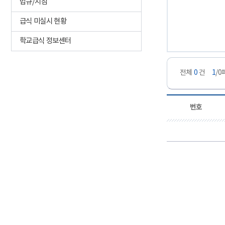
법규/지침
급식 미실시 현황
학교급식 정보센터
전체
0
건
1
/
번호