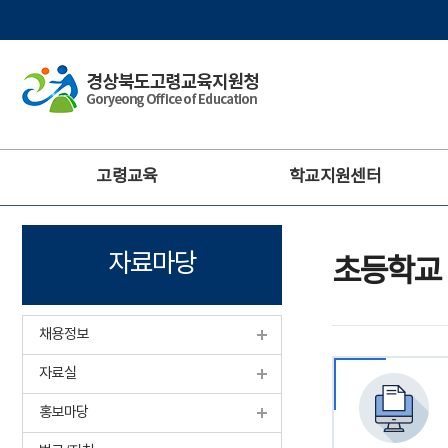
주
고령교육
학교지원센터
메
뉴
자료마당
초등학교
채용정보
자료실
홍보마당