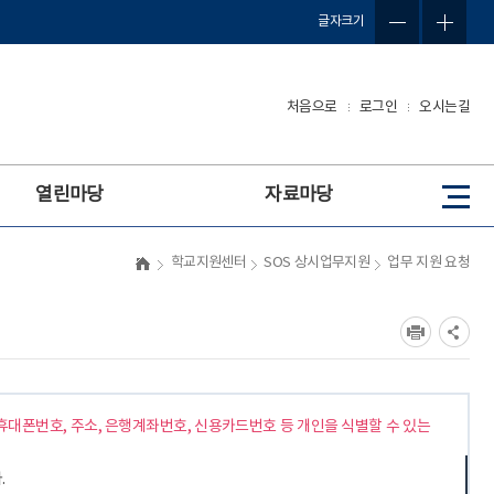
글자크기
처음으로
로그인
오시는길
열린마당
자료마당
사
이
트
학교지원센터
SOS 상시업무지원
업무 지원 요청
맵
휴대폰번호, 주소, 은행계좌번호, 신용카드번호 등 개인을 식별할 수 있는
.