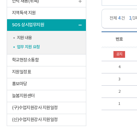
인력 채용(위촉)
지역특색 지원
전체
4
건
1
/
SOS 상시업무지원
지원 내용
번호
업무 지원 요청
공지
학교현장소통함
4
지원일정표
3
홍보마당
2
늘봄지원센터
1
(구)수업지원강사 지원일정
(신)수업지원강사 지원일정