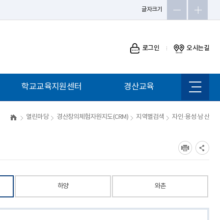
글자크기
로그인
오시는길
학교교육지원센터
경산교육
사이트
맵
열린마당
경산창의체험자원지도(CRM)
지역별검색
자인·용성·남산
하양
와촌