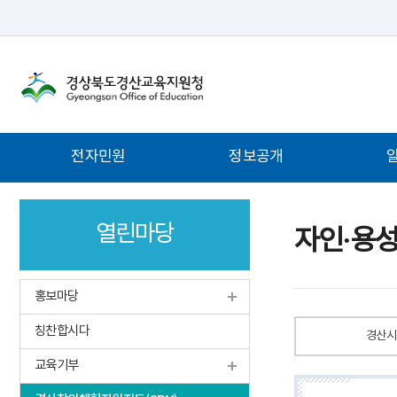
주
전자민원
정보공개
메
뉴
열린마당
자인·용성
홍보마당
칭찬합시다
경산시
교육기부