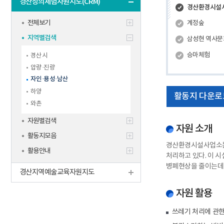
경산창의체험자원지도(CRM)
경산환경시설
전체보기
계정숲
지역별검색
삼성현 역사
승마체험
경산시
압량·진량
자인·용성·남산
하양
활동지 다운로
와촌
자원별검색
자원 소개
활동지모음
경산환경시설사업소는 
활용안내
처리하고 있다. 이 
병폐현상을 줄이는데 
경산지역예술교육자원지도
자원 활용
쓰레기 처리에 관한