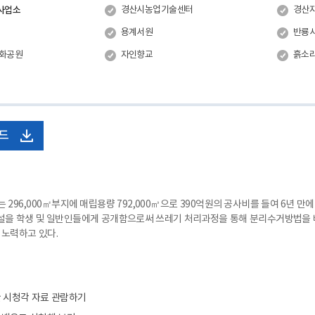
사업소
경산시농업기술센터
경산
용계서원
반룡
문화공원
자인향교
흙소
드
296,000㎡부지에 매립용량 792,000㎥으로 390억원의 공사비를 들여 6년 만
시설을 학생 및 일반인들에게 공개함으로써 쓰레기 처리과정을 통해 분리수거방법을
노력하고 있다.
 시청각 자료 관람하기