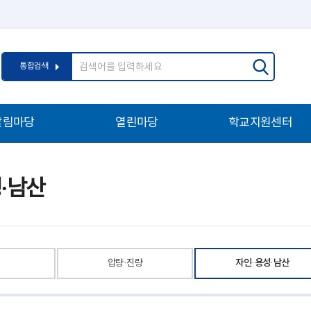
통
검
통합검색
합
색
검
어
색
입
알림마당
열린마당
학교지원센터
력
·남산
압량·진량
자인·용성·남산