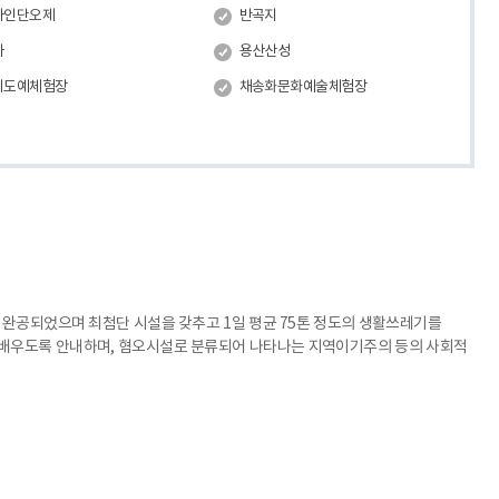
자인단오제
반곡지
사
용산산성
리도예체험장
채송화문화예술체험장
에 완공되었으며 최첨단 시설을 갖추고 1일 평균 75톤 정도의 생활쓰레기를
 배우도록 안내하며, 혐오시설로 분류되어 나타나는 지역이기주의 등의 사회적