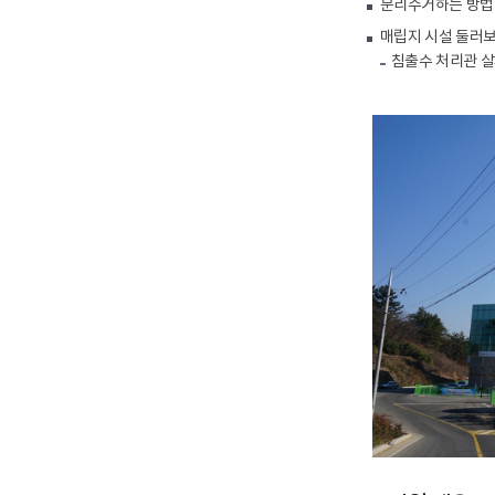
분리수거하는 방법
매립지 시설 둘러
침출수 처리관 