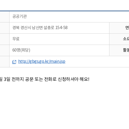
공공기관
연
경북 경산시 남산면 설총로 154-58
소
무료
활
60명(회당)
http://gbgs.go.kr/main.jsp
 3일 전까지 공문 또는 전화로 신청하셔야 해요!