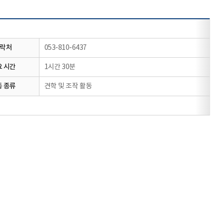
100m
길찾기
락처
053-810-6437
요 시간
1시간 30분
동 종류
견학 및 조작 활동