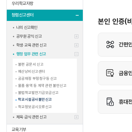
우리학교자랑
청렴신고센터
나의 신고확인
공무원 공익 신고
학생·교육 관련 신고
행정 업무 관련 신고
불편 공문서 신고
예산낭비신고센터
공공재정 부정청구등 신고
물품·용역 등 계약 관련 불만신고
불법학교발전기금모금신고
학교시설공사불만신고
학교정보공시오류신고
체육·급식 관련 신고
교육기부