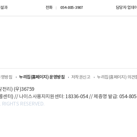
시설과
전화
054-805-3907
담당자 업데
운영방침
누리집(홈페이지) 운영방침
저작권신고
누리집(홈페이지) 의견
전리) (우)36759
터) // 나이스사용자지원센터: 18336-054 // 제증명 발급: 054-805-3
RIGHTS RESERVED.