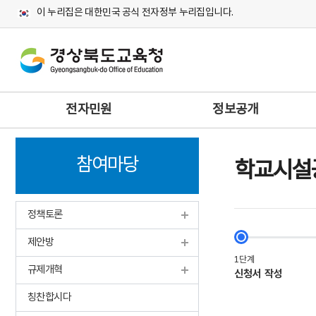
이 누리집은 대한민국 공식 전자정부 누리집입니다.
주
전자민원
정보공개
메
뉴
참여마당
학교시설
정책토론
제안방
규제개혁
칭찬합시다