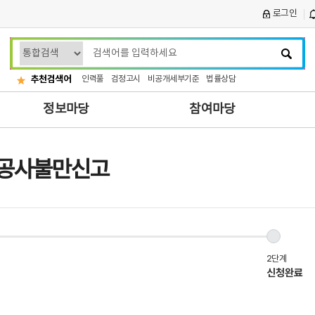
로그인
검
색
어
추천검색어
인력풀
검정고시
비공개세부기준
법률상담
입
정보마당
참여마당
력
공사불만신고