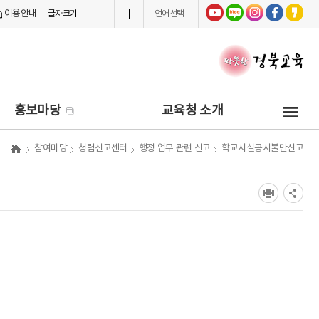
이용안내
글자크기
언어선택
사
홍보마당
교육청 소개
이
트
참여마당
청렴신고센터
행정 업무 관련 신고
학교시설공사불만신고
맵