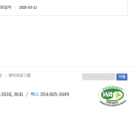
이트일자
2025-03-11
함
뷰어프로그램
부
이동
서
별
638, 3641
/
팩스
054-805-3649
누
리
집