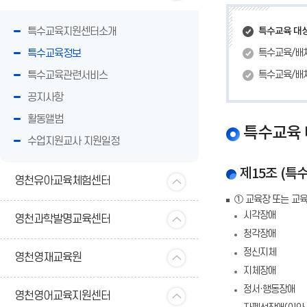
특수교육지원센터소개
특수교육 대상
특수교육정보
특수교육/배치
특수교육관련서비스
특수교육/배치
공지사항
활동앨범
특수교육 
수업지원교사 지원일정
제15조 (특
영천유아교육체험센터
① 교육장 또는 교
시각장애
영천과학발명교육센터
청각장애
정신지체
영천영재교육원
지체장애
정서·행동장애
영천영어교육지원센터