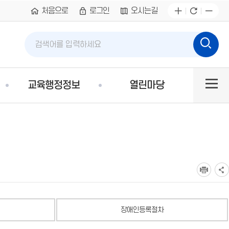
처음으로
로그인
오시는길
통합검색
통
검
검
합
색
색
검
어
사이
색
입
교육행정정보
열린마당
력
트맵
장애인등록절차