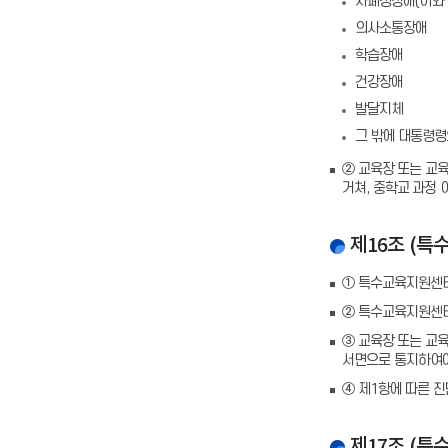
자폐성장애(이와 
의사소통장애
학습장애
건강장애
발달지체
그 밖에 대통령령
② 교육장 또는 교
거쳐, 중학교 과정
제16조 (특
① 특수교육지원센터
② 특수교육지원센터
③ 교육장 또는 교
서면으로 통지하여야
④ 제1항에 따른 
제17조 (특