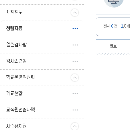
재정정보
전체
0
건
1
/0
청렴자료
열린감사방
번호
감사의견함
학교운영위원회
폐교현황
교직원연립사택
사립유치원