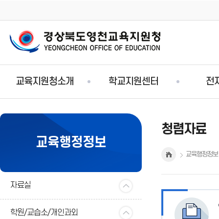
주
교육지원청소개
학교지원센터
전
메
뉴
청렴자료
교육행정정보
교육행정정보
자료실
학원/교습소/개인과외