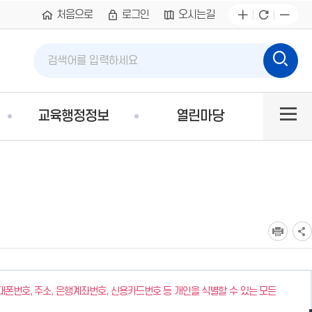
처음으로
로그인
오시는길
통합검색
통
검
검
합
색
색
검
어
사이
색
입
교육행정정보
열린마당
력
트맵
폰번호, 주소, 은행계좌번호, 신용카드번호 등 개인을 식별할 수 있는 모든