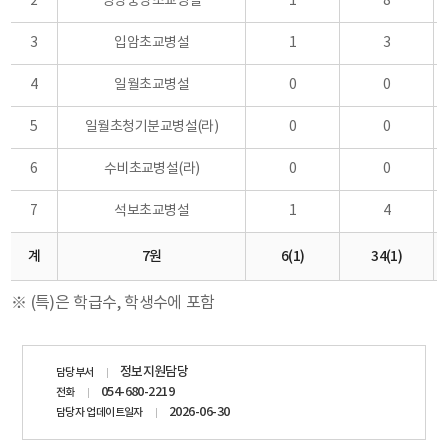
2
영양중앙초교병설
1
8
3
입암초교병설
1
3
4
일월초교병설
0
0
5
일월초청기분교병설(라)
0
0
6
수비초교병설(라)
0
0
7
석보초교병설
1
4
계
7원
6(1)
34(1)
※ (특)은 학급수, 학생수에 포함
담당자
정보지원담당
담당부서
정보
054-680-2219
전화
2026-06-30
담당자 업데이트일자