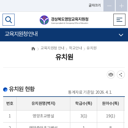
메
글자크기
인
메
뉴
바
교육지원청 안내
로
가
교육지원청 안내
학교안내
유치원
기
유치원
유치원 현황
통계자료 기준일: 2026. 4. 1.
번호
유치원명(벽지)
학급수(특)
원아수(특)
1
영양초교병설
3(1)
19(1)